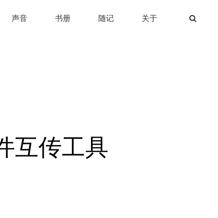
声音
书册
随记
关于
点文件互传工具